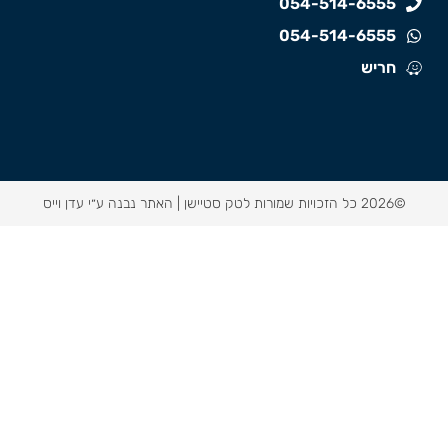
054-514-6555
054-514-6555
חריש
©2026 כל הזכויות שמורות לטק סטיישן |
האתר נבנה ע״י עדן וייס