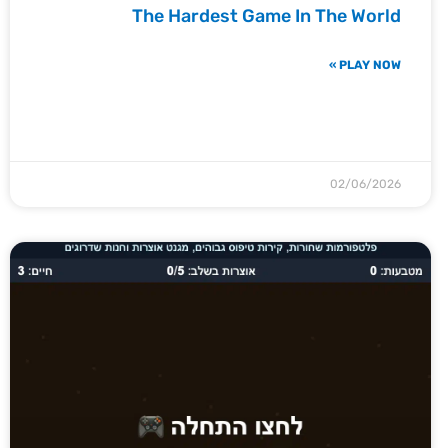
The Hardest Game In The World
PLAY NOW »
02/06/2026