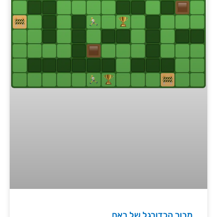
מבוך הכדורגל של ראם