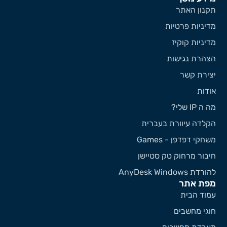
קנון האתר
דיניות פרטיות
דיניות קוקיז
צהרת נגישות
צירת קשר
ודות
 ה IP שלי?
קלדה עיוורת בעברית
שחקי דפדפן - Games
יבור מרחוק טק סטיישן
ורדת AnyDesk Windows
פת אתר
מוד הבית
וגי מחשבים