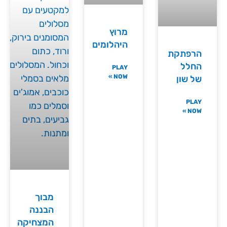
מרוץ
היהלומים
הרפתקת
החלל
PLAY
NOW »
של שון
PLAY
NOW »
מבוך
הבננה
המצחיקה