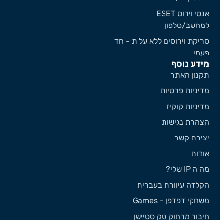
אנטי וירוס ESET
מחשב/טלפון
ריקת וירוסים ללא עלות - חד
עמי
ידע נוסף
קנון האתר
דיניות פרטיות
דיניות קוקיז
צהרת נגישות
צירת קשר
ודות
 ה IP שלי?
קלדה עיוורת בעברית
שחקי דפדפן - Games
יבור מרחוק טק סטיישן