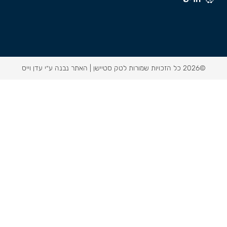
©2026 כל הזכויות שמורות לטק סטיישן |
האתר נבנה ע״י עדן וייס