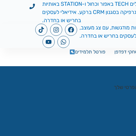
קי דפדפן
פורטל תלמידים