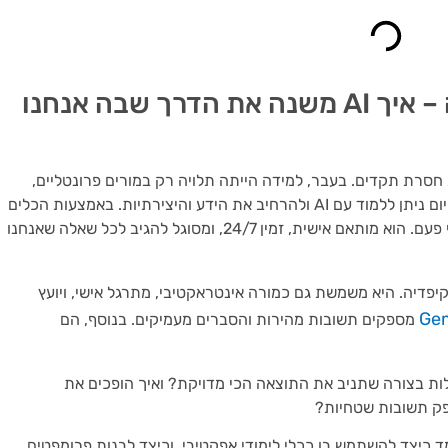
הקדמה: עידן חדש של למידה – איך AI משנה את הדרך שבה אנחנו
חסרת תקדים. בעבר, למידה הייתה תלויה רק במורים פרונטליים,
ספרים, הרצאות או חיפושים אינסופיים באינטרנט. היום ניתן ללמוד עם AI ולהרחיב את הידע והיצירתיות. באמצעות הכלים
המתקדמים של בינה מלאכותית, הידע זמין יותר מאי פעם. הוא מותאם אישית, זמין 24/7, ומסוגל להגיב לכל שאלה שאנחנו
יקיפדיה. היא משמשת גם כמורה אינטראקטיבי, מתרגל אישי, ויועץ
Gem
מספקים תשובות מהירות והסברים מעמיקים. בנוסף, הם
ות בצורה שתניב את התוצאה הכי מדויקת? ואיך הופכים את
עת ה-AI על הלמידה. נלמד כיצד להשתמש בו ככלי לימודי אפקטיבי, וכיצד לבנות פרומפטים