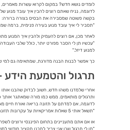
לומדים נושא חדש? במקום לקרוא עשרות מאמרים, אפשר לשאול את AI ולהתאים את
לדוגמה, נניח שאתם רוצים להבין איך עובד מנוע ש
בקשה פשוטה שמסבירה את הבסיס בצורה ברורה:
"תסביר לי איך עובד מנוע בעירה פנימית, ברמה שמתא
לאחר מכן, אם רוצים להעמיק ולהבין איך המנוע מת
"עכשיו תן לי הסבר מפורט יותר, כולל שלבי העבודה ש
למנוע דיזל."
כך אפשר לבנות הבנה מדורגת, שמתאימה גם למי שר
תרגול והטמעת הידע – שימוש ב-
ותרגולים מותאמים. ממש כמו מורה שמאתגר אותך כ
לדוגמה, אם למדתם על תזונה בריאה ואורח חיים מאו
"תשאל אותי 5 שאלות אמריקאיות על עקרונות תזונה נכונה, ותן לי משוב אחרי כל תשובה."
או אם אתם מתעניינים בתחום הפיננסי ורוצים לשפ
"תן לי תרגול שבו אני צריך לתכנן תקציב חודשי למשפחה עם הכנסה של 15,000 ש