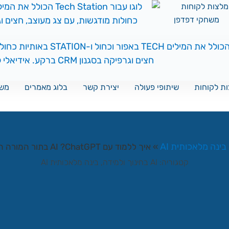
לצות לקוחות
משחקי דפדפן
ת לקוחות
שיתופי פעולה
יצירת קשר
בלוג מאמרים
משח
בינה מלאכותית AI
»
איך ללמוד עם AI ?ChatGPT בתור המורה הפרטי שלך
קטגוריה:
AI בחינוך ולמידה
,
בינה מלאכותית AI