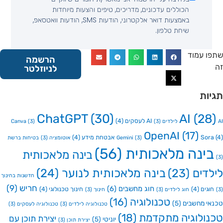
הכוללים עדכונים, מדריכים, טיפים והצעות מיוחדות
באמצעות דואר אלקטרוני, הודעות SMS, הודעות וואטסאפ,
שיחת טלפון.
 עמוד
הרשמה
לניוזלטר
ות
ChatGPT
(30)
AI
(2
AI לעסקים
(4)
Canva
(3)
(3)
OpenAI
(17)
So
אבטחת מידע
(4)
(3)
Gemini
אוטומציה
(3)
בטיחות ברשת
ינה מלאכותית
(56)
בינה מלאכותית
דים
(23)
בינה מלאכותית לנוער
(24)
חדשנות בחינוך
חריש
(9)
חוג מחשבים
(6)
גים
(4)
חינוך טכנולוגי
(4)
חוג לילדים
(3)
חינוך
(3)
טכנולוגיה
(16)
י מחשבים
(5)
טכנולוגיה לילדים
(3)
טכנולוגיה לעסקים
(3)
ולוגיה מתקדמת
(18)
יצירת תוכן עם
יוניטי
(5)
יצירת תוכן
(3)