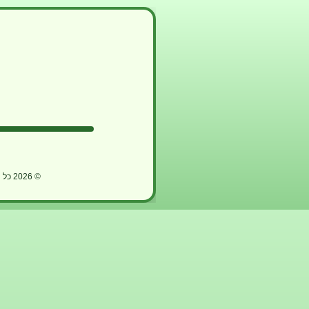
🍄
🍄
© 2026 כל הזכויות שמורות לטק סטיישן חוגי מחשבים לילדים ונוער - תכנות, פיתוח משחקים, סקראץ׳, יוניטי, ai ועוד.