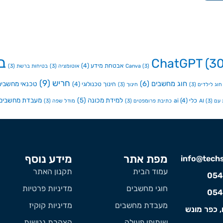
ב
ChatGPT
(30
אבטחת מידע
(4)
(3)
Canva
אוטומציה
(3)
בטיחות ברשת
(3)
חריש
(9)
חוג מחשבים
(6)
טכנאי מחשבים
חינוך טכנולוגי
(4)
חוג לילדים
(3)
חינוך
(3)
למידת מכונה
(5)
מעבדת מחשבים
כלי ai
(4)
ם AI
(3)
כתיבת פרומפטים
(3)
מודל שפה
(3)
מפת אתר
מידע נוסף
info@techst
עמוד הבית
תקנון האתר
054
חוגי מחשבים
מדיניות פרטיות
054
מעבדת מחשבים
מדיניות קוקיז
, כפר מונש
שיתופי פעולה
הצהרת נגישות