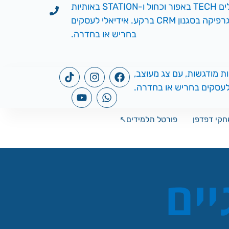
קי דפדפן
פורטל תלמידים↖️
יים