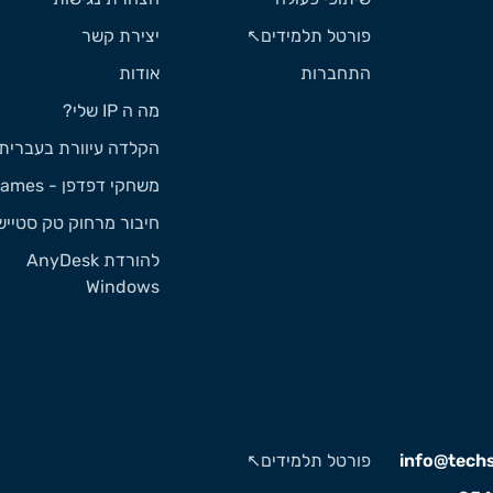
פורטל תלמידים↖️
יצירת קשר
התחברות
אודות
מה ה IP שלי?
הקלדה עיוורת בעברית
משחקי דפדפן - Games
חיבור מרחוק טק סטייש
להורדת AnyDesk
Windows
info@techst
פורטל תלמידים↖️