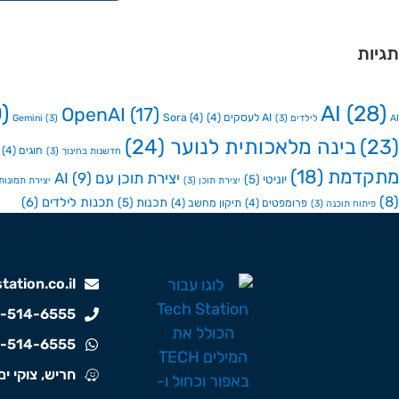
תגיות
)
AI
(28)
OpenAI
(17)
AI לעסקים
(4)
(4)
Sora
AI לילדים
(3)
(3)
Gemini
(23)
בינה מלאכותית לנוער
(24)
חוגים
(4)
חדשנות בחינוך
(3)
מתקדמת
(18)
יצירת תוכן עם AI
(9)
יוניטי
(5)
יצירת תוכן
(3)
יצירת תמונות ע
(8)
תכנות לילדים
(6)
תכנות
(5)
פרומפטים
(4)
תיקון מחשב
(4)
פיתוח תוכנה
(3)
ation.co.il
-514-6555
-514-6555
חריש, צוקי ים