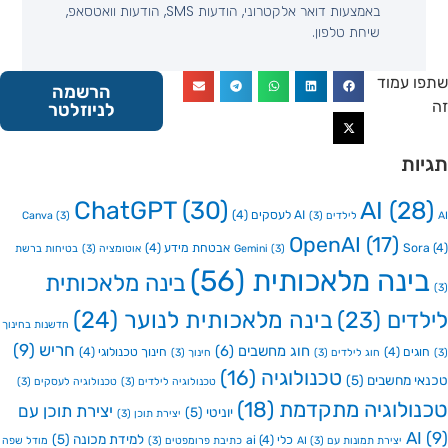
באמצעות דואר אלקטרוני, הודעות SMS, הודעות וואטסאפ,
שיחת טלפון.
 עמוד
הרשמה
לניוזלטר
ות
ChatGPT
(30)
AI
(2
AI לעסקים
(4)
Canva
(3)
(3)
OpenAI
(17)
So
אבטחת מידע
(4)
(3)
Gemini
אוטומציה
(3)
בטיחות ברשת
ינה מלאכותית
(56)
בינה מלאכותית
דים
(23)
בינה מלאכותית לנוער
(24)
חדשנות בחינוך
חריש
(9)
חוג מחשבים
(6)
גים
(4)
חינוך טכנולוגי
(4)
חוג לילדים
(3)
חינוך
(3)
טכנולוגיה
(16)
י מחשבים
(5)
טכנולוגיה לילדים
(3)
טכנולוגיה לעסקים
(3)
ולוגיה מתקדמת
(18)
יצירת תוכן עם
יוניטי
(5)
יצירת תוכן
(3)
A
למידת מכונה
(5)
כלי ai
(4)
יצירת תמונות עם AI
(3)
כתיבת פרומפטים
(3)
מודל שפה