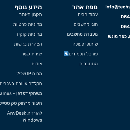
מפת אתר
מידע נוסף
info@techst
עמוד הבית
תקנון האתר
054
חוגי מחשבים
מדיניות פרטיות
054
מעבדת מחשבים
מדיניות קוקיז
, כפר מונש
שיתופי פעולה
הצהרת נגישות
פורטל תלמידים
יצירת קשר
התחברות
אודות
מה ה IP שלי?
הקלדה עיוורת בעברית
משחקי דפדפן - Games
חיבור מרחוק טק סטייש
להורדת AnyDesk
Windows