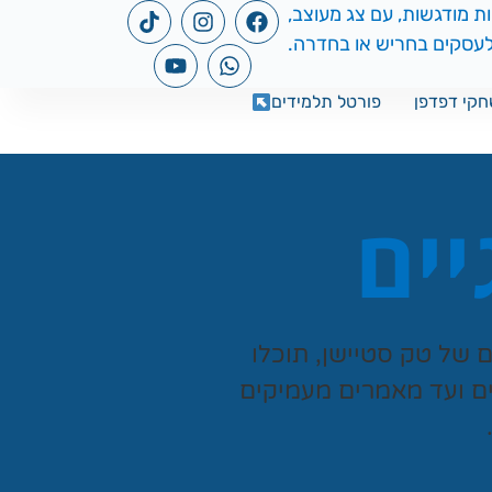
קי דפדפן
פורטל תלמידים
יים
ים של
טק סטיישן
, תוכלו
ים ועד מאמרים מעמיקים