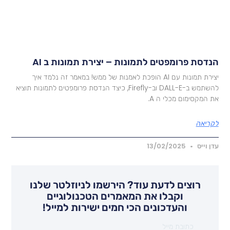
נדסת פרומפטים לתמונות – יצירת תמונות ב AI
יצירת תמונות עם AI הופכת לאמנות של ממש! במאמר זה נלמד איך
להשתמש ב-DALL-E וב-Firefly, כיצד הנדסת פרומפטים לתמונות תוציא
ת המקסימום מכלי ה A.
קריאה
דן וייס
13/02/2025
רוצים לדעת עוד? הירשמו לניוזלטר שלנו
וקבלו את המאמרים הטכנולוגיים
והעדכונים הכי חמים ישירות למייל!