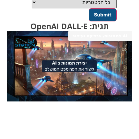
תגית: OpenAI DALL·E
AI לתמונות, גרפיקה ועיצוב