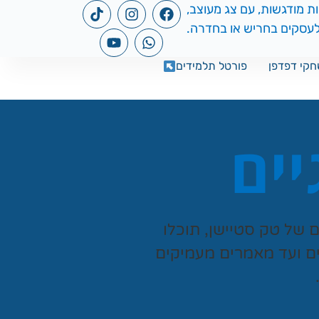
קי דפדפן
פורטל תלמידים
יים
ים של
טק סטיישן
, תוכלו
ים ועד מאמרים מעמיקים