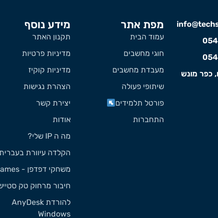
מפת אתר
מידע נוסף
info@techst
עמוד הבית
תקנון האתר
054
חוגי מחשבים
מדיניות פרטיות
054
מעבדת מחשבים
מדיניות קוקיז
, כפר מונש
שיתופי פעולה
הצהרת נגישות
פורטל תלמידים
יצירת קשר
התחברות
אודות
מה ה IP שלי?
הקלדה עיוורת בעברית
משחקי דפדפן - Games
חיבור מרחוק טק סטייש
להורדת AnyDesk
Windows