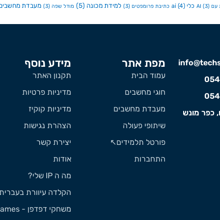
למידת מכונה
(5)
מעבדת מחשבים
כלי ai
(4)
ם AI
(3)
כתיבת פרומפטים
(3)
מודל שפה
(3)
מפת אתר
מידע נוסף
info@techst
עמוד הבית
תקנון האתר
054
חוגי מחשבים
מדיניות פרטיות
054
מעבדת מחשבים
מדיניות קוקיז
, כפר מונש
שיתופי פעולה
הצהרת נגישות
פורטל תלמידים↖️
יצירת קשר
התחברות
אודות
מה ה IP שלי?
הקלדה עיוורת בעברית
משחקי דפדפן - Games