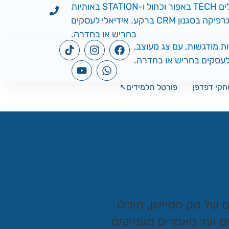
קי דפדפן
פורטל תלמידים↖️
ים של
טק סטיישן
, תוכלו
ים ועד מאמרים מעמיקים