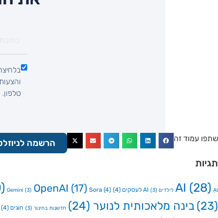
בלחיצה 
טלפון.
שתפו עמוד זה
הרשמה לניוזלט
תגיות
)
AI
(28)
OpenAI
(17)
AI לעסקים
(4)
(4)
Sora
AI לילדים
(3)
(3)
Gemini
(23)
בינה מלאכותית לנוער
(24)
חוגים
(4)
חדשנות בחינוך
(3)