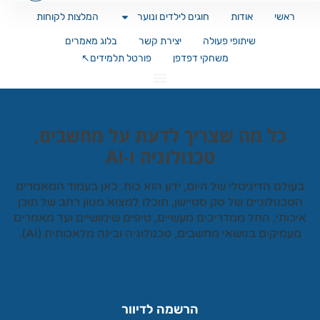
ראשי
אודות
חוגים לילדים ונוער
המלצות לקוחות
שיתופי פעולה
יצירת קשר
בלוג מאמרים
משחקי דפדפן
פורטל תלמידים↖️
כל מה שצריך לדעת על מחשבים,
טכנולוגיה ו-AI
עולם הדיגיטלי של היום, ידע הוא כוח. כאן בעמוד המאמרים
טכנולוגיים של
טק סטיישן
, תוכלו למצוא מגוון רחב של תוכן
כותי, החל ממדריכים מעשיים, טיפים שימושיים ועד מאמרים
עמיקים בנושאי מחשבים, טכנולוגיה ובינה מלאכותית (AI).
הרשמה לדיוור