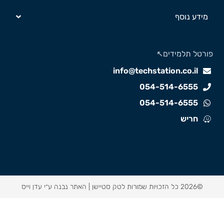
מידע נוסף
ורטל תלמידים↖️
info@techstation.co.il
054-514-6555
054-514-6555
חריש
©2026 כל הזכויות שמורות לטק סטיישן |
האתר נבנה ע״י עדן וייס