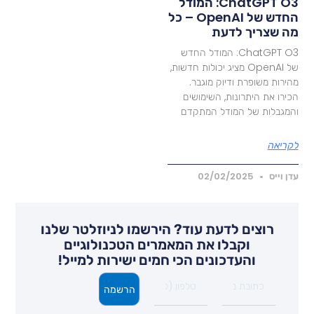
ChatGPT O3: המודל
החדש של OpenAI – כל
ה שצריך לדעת
ChatGPT O3: המודל החדש
של OpenAI מציג יכולות חדשות,
הירות משופרת ודיוק מוגבר.
כירו את היתרונות, השימושים
המגבלות של המודל המתקדם
קריאה
דן וייס
02/02/2025
רוצים לדעת עוד? הירשמו לניוזלטר שלנו
וקבלו את המאמרים הטכנולוגיים
והעדכונים הכי חמים ישירות למייל!
הרשמה