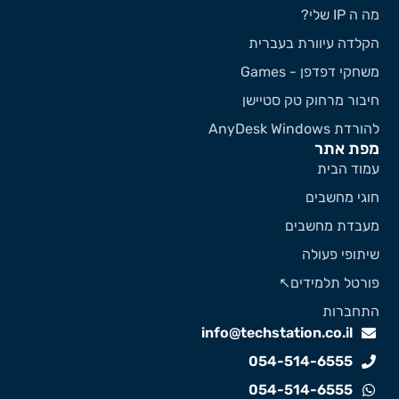
 ה IP שלי?
קלדה עיוורת בעברית
שחקי דפדפן - Games
יבור מרחוק טק סטיישן
ורדת AnyDesk Windows
פת אתר
מוד הבית
וגי מחשבים
עבדת מחשבים
יתופי פעולה
ורטל תלמידים↖️
תחברות
info@techstation.co.il
054-514-6555
054-514-6555