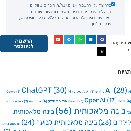
בלחיצה על 'הרשמה' אני מאשר/ת חומרים שיווקיים
הכוללים עדכונים, מדריכים, טיפים והצעות מיוחדות
באמצעות דואר אלקטרוני, הודעות SMS, הודעות וואטסאפ,
שיחת טלפון.
הרשמה
 עמוד
לניוזלטר
ות
ChatGPT
(30)
AI
(2
AI לעסקים
(4)
Canva
(3)
(3)
OpenAI
(17)
So
אבטחת מידע
(4)
(3)
Gemini
אוטומציה
(3)
בטיחות ברשת
ינה מלאכותית
(56)
בינה מלאכותית
דים
(23)
בינה מלאכותית לנוער
(24)
חדשנות בחינוך