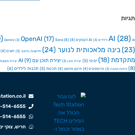
תגיות
)
AI
(28)
OpenAI
(17)
AI לעסקים
(4)
(4)
Sora
AI לילדים
(3)
(3)
Gemini
(23)
בינה מלאכותית לנוער
(24)
חוגים
(4)
חדשנות בחינוך
(3)
מתקדמת
(18)
יצירת תוכן עם AI
(9)
יוניטי
(5)
יצירת תוכן
(3)
יצירת תמונות ע
(8)
תכנות לילדים
(6)
תכנות
(5)
פרומפטים
(4)
תיקון מחשב
(4)
פיתוח תוכנה
(3)
ation.co.il
-514-6555
-514-6555
חריש, צוקי ים