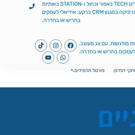
קי דפדפן
פורטל תלמידים↖️
יים