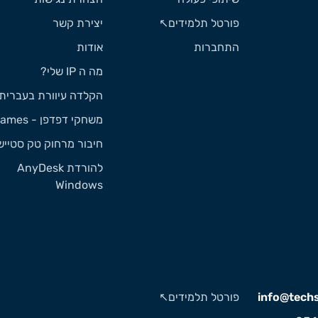
פורטל תלמידים↖️
יצירת קשר
התחברות
אודות
מה ה IP שלי?
הקלדה עיוורת בעברית
משחקי דפדפן - Games
חיבור מרחוק טק סטייש
להורדת AnyDesk
Windows
info@techst
פורטל תלמידים↖️