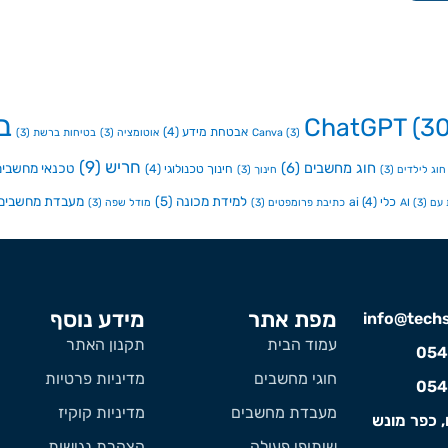
ב
ChatGPT
(30
אבטחת מידע
(4)
(3)
Canva
אוטומציה
(3)
בטיחות ברשת
(3)
חריש
(9)
חוג מחשבים
(6)
טכנאי מחשבים
חינוך טכנולוגי
(4)
חוג לילדים
(3)
חינוך
(3)
למידת מכונה
(5)
מעבדת מחשבים
כלי ai
(4)
ם AI
(3)
כתיבת פרומפטים
(3)
מודל שפה
(3)
מפת אתר
מידע נוסף
info@techst
עמוד הבית
תקנון האתר
054
חוגי מחשבים
מדיניות פרטיות
054
מעבדת מחשבים
מדיניות קוקיז
, כפר מונש
שיתופי פעולה
הצהרת נגישות