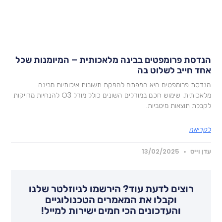
נדסת פרומפטים בבינה מלאכותית – המיומנות שכל
חד חייב לשלוט בה
נדסת פרומפטים היא המפתח להפקת תשובות איכותיות מבינה
מלאכותית. שימוש חכם במודלים השונים כולל מודל O3 להנחיות מדויקות
קבלת תוצאות מיטביות.
קריאה
דן וייס
13/02/2025
רוצים לדעת עוד? הירשמו לניוזלטר שלנו
וקבלו את המאמרים הטכנולוגיים
והעדכונים הכי חמים ישירות למייל!