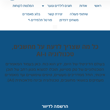
ראשי
אודות
חוגים לילדים ונוער
המלצות לקוחות
שיתופי פעולה
יצירת קשר
בלוג מאמרים
משחקי דפדפן
פורטל תלמידים↖️
כל מה שצריך לדעת על מחשבים,
טכנולוגיה ו-AI
עולם הדיגיטלי של היום, ידע הוא כוח. כאן בעמוד המאמרים
טכנולוגיים של
טק סטיישן
, תוכלו למצוא מגוון רחב של תוכן
כותי, החל ממדריכים מעשיים, טיפים שימושיים ועד מאמרים
עמיקים בנושאי מחשבים, טכנולוגיה ובינה מלאכותית (AI).
הרשמה לדיוור