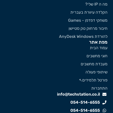
 ה IP שלי?
קלדה עיוורת בעברית
שחקי דפדפן - Games
יבור מרחוק טק סטיישן
ורדת AnyDesk Windows
פת אתר
מוד הבית
וגי מחשבים
עבדת מחשבים
יתופי פעולה
ורטל תלמידים↖️
תחברות
info@techstation.co.il
054-514-6555
054-514-6555