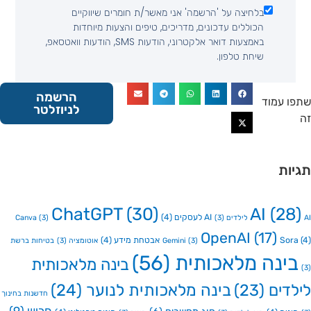
בלחיצה על 'הרשמה' אני מאשר/ת חומרים שיווקיים
הכוללים עדכונים, מדריכים, טיפים והצעות מיוחדות
באמצעות דואר אלקטרוני, הודעות SMS, הודעות וואטסאפ,
שיחת טלפון.
הרשמה
 עמוד
לניוזלטר
ות
ChatGPT
(30)
AI
(2
AI לעסקים
(4)
Canva
(3)
(3)
OpenAI
(17)
So
אבטחת מידע
(4)
(3)
Gemini
אוטומציה
(3)
בטיחות ברשת
ינה מלאכותית
(56)
בינה מלאכותית
דים
(23)
בינה מלאכותית לנוער
(24)
חדשנות בחינוך