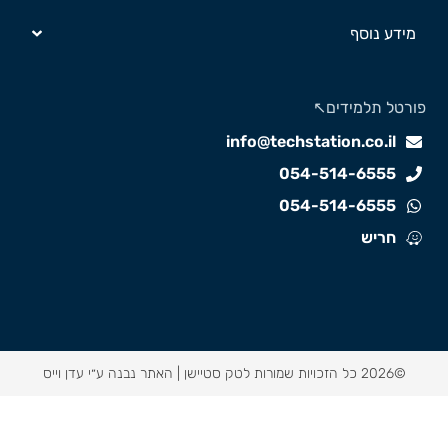
מידע נוסף
ורטל תלמידים↖️
info@techstation.co.il
054-514-6555
054-514-6555
חריש
©2026 כל הזכויות שמורות לטק סטיישן |
האתר נבנה ע״י עדן וייס