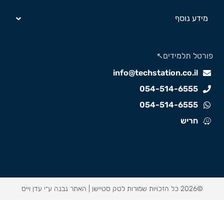
מידע נוסף
ורטל תלמידים↖️
info@techstation.co.il
054-514-6555
054-514-6555
חריש
©2026 כל הזכויות שמורות לטק סטיישן |
האתר נבנה ע״י עדן וייס