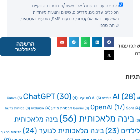
בלחיצה על 'הרשמה' אני מאשר/ת חומרים שיווקיים
הכוללים עדכונים, מדריכים, טיפים והצעות מיוחדות
באמצעות דואר אלקטרוני, הודעות SMS, הודעות וואטסאפ,
שיחת טלפון.
הרשמה
 עמוד
לניוזלטר
ות
ChatGPT
(30)
AI
(2
AI לעסקים
(4)
Canva
(3)
(3)
OpenAI
(17)
So
אבטחת מידע
(4)
(3)
Gemini
אוטומציה
(3)
בטיחות ברשת
ינה מלאכותית
(56)
בינה מלאכותית
דים
(23)
בינה מלאכותית לנוער
(24)
חדשנות בחינוך