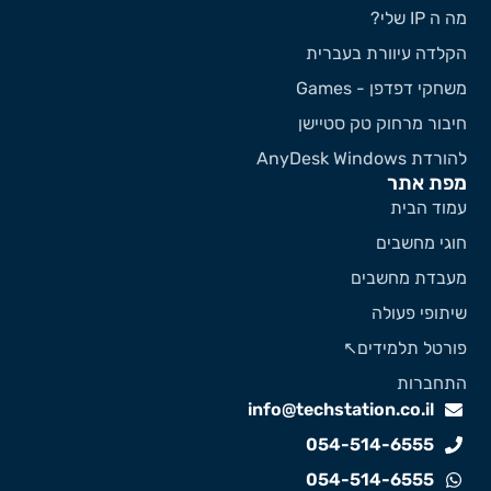
 ה IP שלי?
קלדה עיוורת בעברית
שחקי דפדפן - Games
יבור מרחוק טק סטיישן
ורדת AnyDesk Windows
פת אתר
מוד הבית
וגי מחשבים
עבדת מחשבים
יתופי פעולה
ורטל תלמידים↖️
תחברות
info@techstation.co.il
054-514-6555
054-514-6555