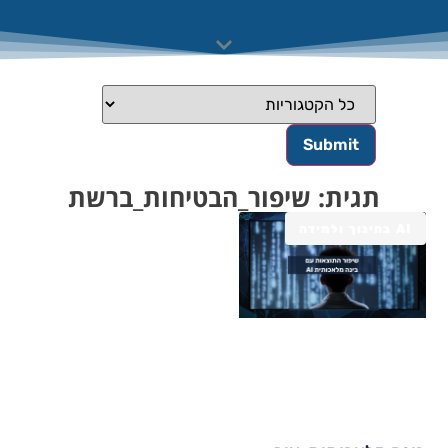
תגית: שיפור_הבטיחות_ברשת
AI בחינוך ולמידה