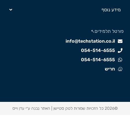
מידע נוסף
ורטל תלמידים↖️
info@techstation.co.il
054-514-6555
054-514-6555
חריש
©2026 כל הזכויות שמורות לטק סטיישן |
האתר נבנה ע״י עדן וייס