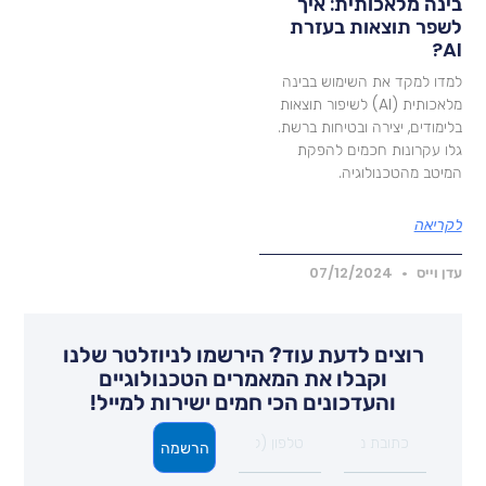
ינה מלאכותית: איך
שפר תוצאות בעזרת
AI
מדו למקד את השימוש בבינה
מלאכותית (AI) לשיפור תוצאות
לימודים, יצירה ובטיחות ברשת.
לו עקרונות חכמים להפקת
מיטב מהטכנולוגיה.
קריאה
דן וייס
07/12/2024
רוצים לדעת עוד? הירשמו לניוזלטר שלנו
וקבלו את המאמרים הטכנולוגיים
והעדכונים הכי חמים ישירות למייל!
הרשמה