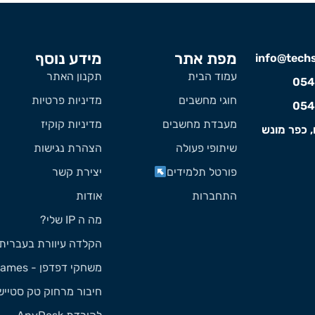
מפת אתר
מידע נוסף
info@techst
עמוד הבית
תקנון האתר
054
חוגי מחשבים
מדיניות פרטיות
054
מעבדת מחשבים
מדיניות קוקיז
, כפר מונש
שיתופי פעולה
הצהרת נגישות
פורטל תלמידים
יצירת קשר
התחברות
אודות
מה ה IP שלי?
הקלדה עיוורת בעברית
משחקי דפדפן - Games
חיבור מרחוק טק סטייש