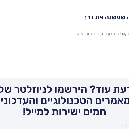
הפכה שמשנה את דרך
גלו את חווית שיחות הקול והווידאו החדשה של ChatGPT: תקשורת טבעית עם AI בזמן אמת.
עת עוד? הירשמו לניוזלטר שלנ
אמרים הטכנולוגיים והעדכונים
חמים ישירות למייל!