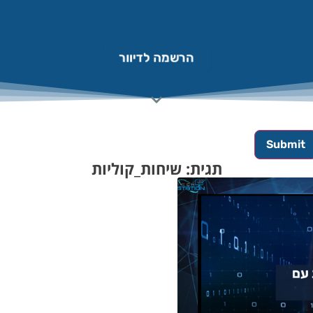
הרשמה לדיוור
תגית: שיחות_קוליות