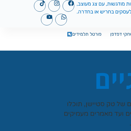
קי דפדפן
פורטל תלמידים
יים
ים של
טק סטיישן
, תוכלו
ים ועד מאמרים מעמיקים