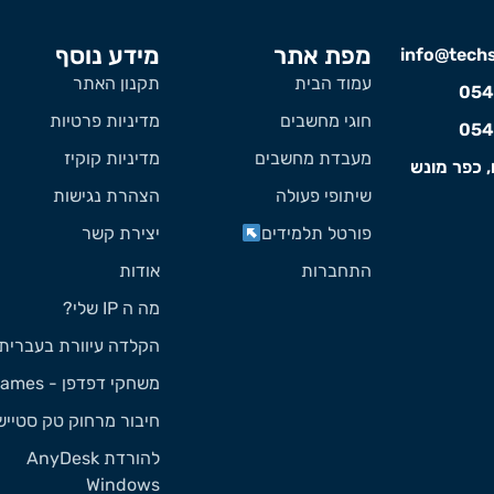
מפת אתר
מידע נוסף
info@techst
עמוד הבית
תקנון האתר
054
חוגי מחשבים
מדיניות פרטיות
054
מעבדת מחשבים
מדיניות קוקיז
, כפר מונש
שיתופי פעולה
הצהרת נגישות
פורטל תלמידים
יצירת קשר
התחברות
אודות
מה ה IP שלי?
הקלדה עיוורת בעברית
משחקי דפדפן - Games
חיבור מרחוק טק סטייש
להורדת AnyDesk
Windows