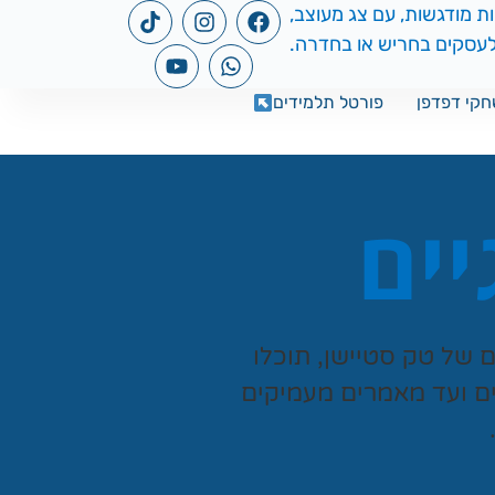
קי דפדפן
פורטל תלמידים
יים
ים של
טק סטיישן
, תוכלו
ים ועד מאמרים מעמיקים