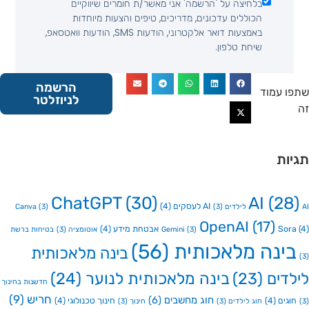
בלחיצה על 'הרשמה' אני מאשר/ת חומרים שיווקיים
הכוללים עדכונים, מדריכים, טיפים והצעות מיוחדות
באמצעות דואר אלקטרוני, הודעות SMS, הודעות וואטסאפ,
שיחת טלפון.
הרשמה
 עמוד
לניוזלטר
ות
ChatGPT
(30)
AI
(2
AI לעסקים
(4)
Canva
(3)
(3)
OpenAI
(17)
So
אבטחת מידע
(4)
(3)
Gemini
אוטומציה
(3)
בטיחות ברשת
ינה מלאכותית
(56)
בינה מלאכותית
דים
(23)
בינה מלאכותית לנוער
(24)
חדשנות בחינוך
חריש
(9)
חוג מחשבים
(6)
גים
(4)
חינוך טכנולוגי
(4)
חוג לילדים
(3)
חינוך
(3)