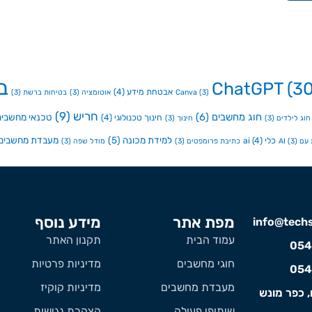
ב
ChatGPT
(30
אבטחת מידע
(4)
(3)
Canva
אוטומציה
(3)
בטיחות ברשת
(3)
חריש
(9)
חוג מחשבים
(6)
טכנאי מחשבים
חינוך טכנולוגי
(4)
חוג לילדים
(3)
חינוך
(3)
למידת מכונה
(5)
מעבדת מחשבים
כלי ai
(4)
ם AI
(3)
כתיבת פרומפטים
(3)
מודל שפה
(3)
מפת אתר
מידע נוסף
info@techst
עמוד הבית
תקנון האתר
054
חוגי מחשבים
מדיניות פרטיות
054
מעבדת מחשבים
מדיניות קוקיז
, כפר מונש
שיתופי פעולה
הצהרת נגישות