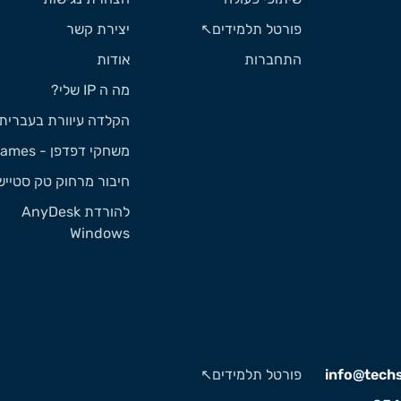
פורטל תלמידים↖️
יצירת קשר
התחברות
אודות
מה ה IP שלי?
הקלדה עיוורת בעברית
משחקי דפדפן - Games
חיבור מרחוק טק סטייש
להורדת AnyDesk
Windows
info@techst
פורטל תלמידים↖️