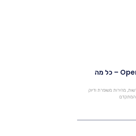
ChatGPT O3: המודל החדש של OpenAI – כל מה
OpenAI מציג יכולות חדשות, מהירות משופרת ודיוק
ל המתקדם