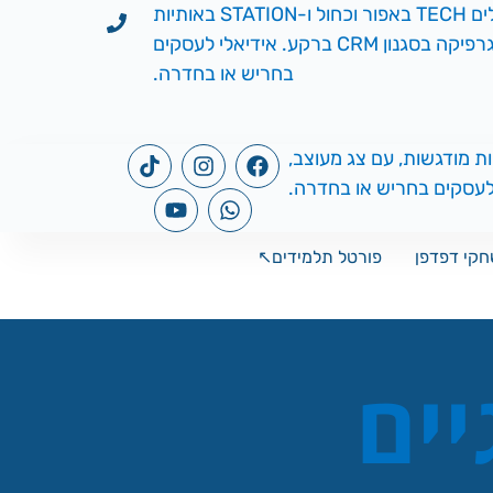
קי דפדפן
פורטל תלמידים↖️
יים