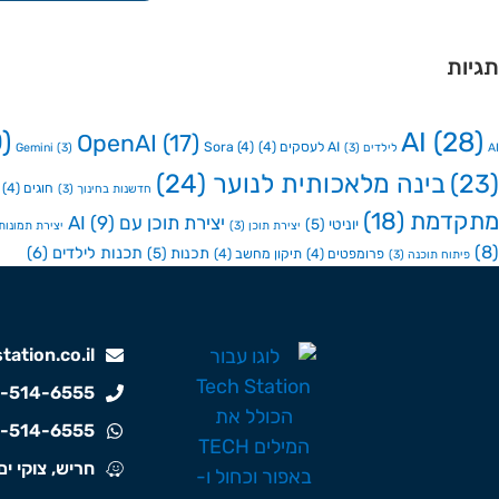
תגיות
)
AI
(28)
OpenAI
(17)
AI לעסקים
(4)
(4)
Sora
AI לילדים
(3)
(3)
Gemini
(23)
בינה מלאכותית לנוער
(24)
חוגים
(4)
חדשנות בחינוך
(3)
מתקדמת
(18)
יצירת תוכן עם AI
(9)
יוניטי
(5)
יצירת תוכן
(3)
יצירת תמונות ע
(8)
תכנות לילדים
(6)
תכנות
(5)
פרומפטים
(4)
תיקון מחשב
(4)
פיתוח תוכנה
(3)
ation.co.il
-514-6555
-514-6555
חריש, צוקי ים