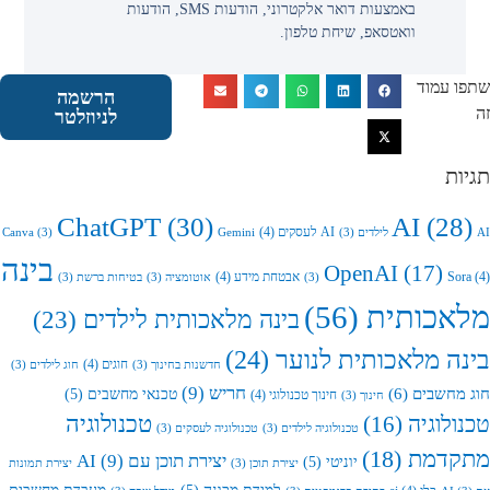
באמצעות דואר אלקטרוני, הודעות SMS, הודעות
וואטסאפ, שיחת טלפון.
 עמוד
הרשמה
לניוזלטר
ת
ChatGPT
(30)
AI
(28
AI לעסקים
(4)
Canva
(3)
Gemini
(3)
בינה
OpenAI
(17)
So
אבטחת מידע
(4)
(3)
אוטומציה
(3)
בטיחות ברשת
(3)
אכותית
(56)
בינה מלאכותית לילדים
(23)
ה מלאכותית לנוער
(24)
חוגים
(4)
חדשנות בחינוך
(3)
חוג לילדים
(3)
חריש
(9)
מחשבים
(6)
טכנאי מחשבים
(5)
חינוך טכנולוגי
(4)
חינוך
(3)
לוגיה
(16)
טכנולוגיה
טכנולוגיה לילדים
(3)
טכנולוגיה לעסקים
(3)
דמת
(18)
יצירת תוכן עם AI
(9)
יוניטי
(5)
יצירת תוכן
(3)
יצירת תמונות