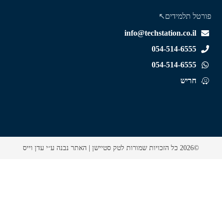
ורטל תלמידים↖️
info@techstation.co.il
054-514-6555
054-514-6555
חריש
©2026 כל הזכויות שמורות לטק סטיישן |
האתר נבנה ע״י עדן וייס