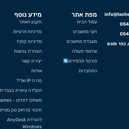
מפת אתר
מידע נוסף
info@techst
עמוד הבית
תקנון האתר
054
חוגי מחשבים
מדיניות פרטיות
054
מעבדת מחשבים
מדיניות קוקיז
, כפר מונש
שיתופי פעולה
הצהרת נגישות
פורטל תלמידים
יצירת קשר
התחברות
אודות
מה ה IP שלי?
הקלדה עיוורת בעברית
משחקי דפדפן - Games
חיבור מרחוק טק סטייש
להורדת AnyDesk
Windows