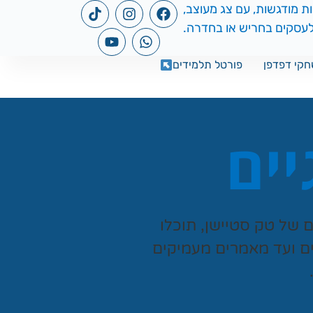
קי דפדפן
פורטל תלמידים
יים
ים של
טק סטיישן
, תוכלו
ים ועד מאמרים מעמיקים