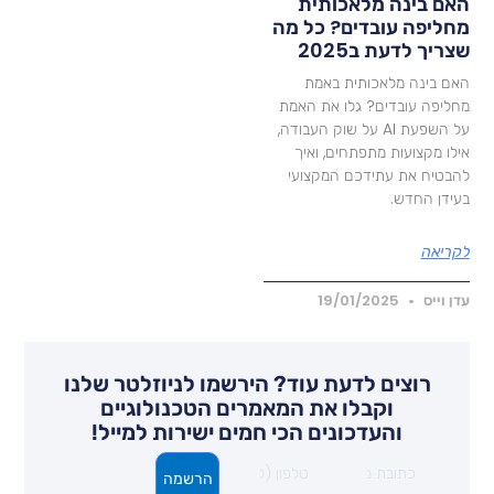
אם בינה מלאכותית
חליפה עובדים? כל מה
צריך לדעת ב2025
אם בינה מלאכותית באמת
חליפה עובדים? גלו את האמת
על השפעת AI על שוק העבודה,
ילו מקצועות מתפתחים, ואיך
הבטיח את עתידכם המקצועי
עידן החדש.
קריאה
דן וייס
19/01/2025
רוצים לדעת עוד? הירשמו לניוזלטר שלנו
וקבלו את המאמרים הטכנולוגיים
והעדכונים הכי חמים ישירות למייל!
הרשמה