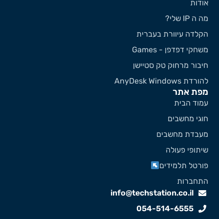
ודות
 ה IP שלי?
קלדה עיוורת בעברית
שחקי דפדפן - Games
יבור מרחוק טק סטיישן
ורדת AnyDesk Windows
פת אתר
מוד הבית
וגי מחשבים
עבדת מחשבים
יתופי פעולה
ורטל תלמידים
תחברות
info@techstation.co.il
054-514-6555