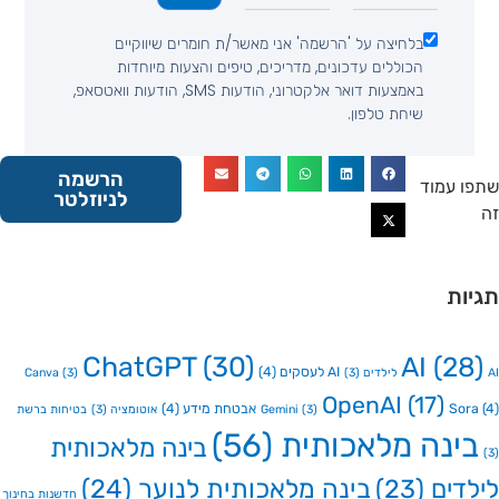
בלחיצה על 'הרשמה' אני מאשר/ת חומרים שיווקיים
הכוללים עדכונים, מדריכים, טיפים והצעות מיוחדות
באמצעות דואר אלקטרוני, הודעות SMS, הודעות וואטסאפ,
שיחת טלפון.
הרשמה
 עמוד
לניוזלטר
ות
ChatGPT
(30)
AI
(2
AI לעסקים
(4)
Canva
(3)
(3)
OpenAI
(17)
So
אבטחת מידע
(4)
(3)
Gemini
אוטומציה
(3)
בטיחות ברשת
ינה מלאכותית
(56)
בינה מלאכותית
דים
(23)
בינה מלאכותית לנוער
(24)
חדשנות בחינוך