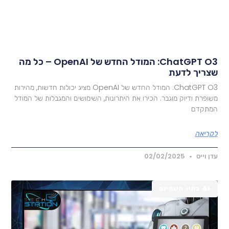
ChatGPT O3: המודל החדש של OpenAI – כל מה
צריך לדעת
ChatGPT O3: המודל החדש של OpenAI מציג יכולות חדשות, מהירות
שופרת ודיוק מוגבר. הכירו את היתרונות, השימושים והמגבלות של המודל
מתקדם
קריאה
דן וייס
02/02/2025
AI בחיי היומיום