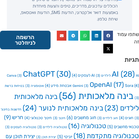
הכוללים עדכונים, מדריכים, טיפים והצעות מיוחדות
באמצעות דואר אלקטרוני, הודעות SMS, הודעות וואטסאפ,
שיחת טלפון.
 עמוד
הרשמה
לניוזלטר
ות
ChatGPT
(30)
AI
(2
AI לעסקים
(4)
Canva
(3)
(3)
OpenAI
(17)
So
אבטחת מידע
(4)
(3)
Gemini
אוטומציה
(3)
בטיחות ברשת
ינה מלאכותית
(56)
בינה מלאכותית
דים
(23)
בינה מלאכותית לנוער
(24)
חדשנות בחינוך
חריש
(9)
חוג מחשבים
(6)
גים
(4)
חינוך טכנולוגי
(4)
חוג לילדים
(3)
חינוך
(3)
טכנולוגיה
(16)
י מחשבים
(5)
טכנולוגיה לילדים
(3)
טכנולוגיה לעסקים
(3)
ולוגיה מתקדמת
(18)
יצירת תוכן עם
יוניטי
(5)
יצירת תוכן
(3)