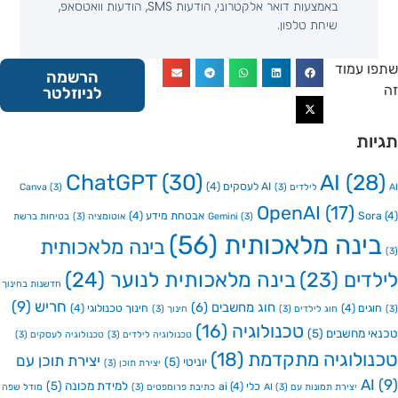
באמצעות דואר אלקטרוני, הודעות SMS, הודעות וואטסאפ,
שיחת טלפון.
 עמוד
הרשמה
לניוזלטר
ות
ChatGPT
(30)
AI
(2
AI לעסקים
(4)
Canva
(3)
(3)
OpenAI
(17)
So
אבטחת מידע
(4)
(3)
Gemini
אוטומציה
(3)
בטיחות ברשת
ינה מלאכותית
(56)
בינה מלאכותית
דים
(23)
בינה מלאכותית לנוער
(24)
חדשנות בחינוך
חריש
(9)
חוג מחשבים
(6)
גים
(4)
חינוך טכנולוגי
(4)
חוג לילדים
(3)
חינוך
(3)
טכנולוגיה
(16)
י מחשבים
(5)
טכנולוגיה לילדים
(3)
טכנולוגיה לעסקים
(3)
ולוגיה מתקדמת
(18)
יצירת תוכן עם
יוניטי
(5)
יצירת תוכן
(3)
A
למידת מכונה
(5)
כלי ai
(4)
יצירת תמונות עם AI
(3)
כתיבת פרומפטים
(3)
מודל שפה