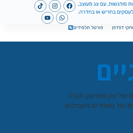
קי דפדפן
פורטל תלמידים
יים
ים של
טק סטיישן
, תוכלו
ים ועד מאמרים מעמיקים