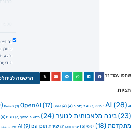
בלחיצה
שיווקיי
והצעות 
הודעות SMS, הודעות וואטסאפ, שיחת ט
שתפו עמוד זה
הרשמה לניוזלט
תגיות
)
AI
(28)
OpenAI
(17)
AI לעסקים
(4)
(4)
Sora
AI לילדים
(3)
(3)
Gemini
(23)
בינה מלאכותית לנוער
(24)
חוגים
(4)
חדשנות בחינוך
(3)
מתקדמת
(18)
יצירת תוכן עם AI
(9)
יוניטי
(5)
יצירת תוכן
(3)
יצירת תמונות ע