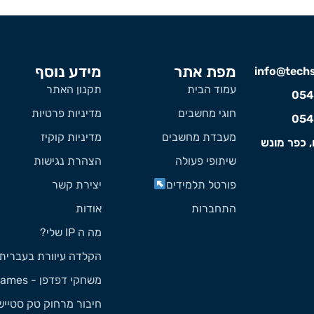
מפת אתר
מידע נוסף
info@techst
עמוד הבית
תקנון האתר
054
חוגי מחשבים
מדיניות פרטיות
054
מעבדת מחשבים
מדיניות קוקיז
, כפר מונש
שיתופי פעולה
הצהרת נגישות
פורטל תלמידים
יצירת קשר
התחברות
אודות
מה ה IP שלי?
הקלדה עיוורת בעברית
משחקי דפדפן - Games
חיבור מרחוק טק סטייש