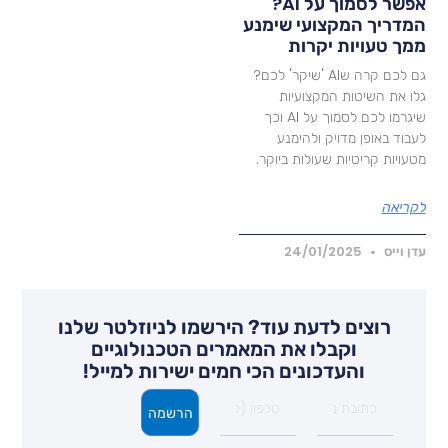
אפשר לסמוך על AI?
מדריך המקצועי שימנע
מך טעויות יקרות
גם לכם קרה שAI 'שיקר' לכם?
לו את השיטות המקצועיות
שיגרמו לכם לסמוך על AI וכך
עבוד באופן מדויק ולהימנע
טעויות קריטיות שעולות ביוקר.
קריאה
דן וייס
24/01/2025
רוצים לדעת עוד? הירשמו לניוזלטר שלנו
וקבלו את המאמרים הטכנולוגיים
והעדכונים הכי חמים ישירות למייל!
הרשמה