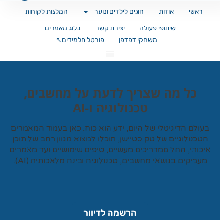
ראשי
אודות
חוגים לילדים ונוער
המלצות לקוחות
שיתופי פעולה
יצירת קשר
בלוג מאמרים
משחקי דפדפן
פורטל תלמידים↖️
כל מה שצריך לדעת על מחשבים,
טכנולוגיה ו-AI
עולם הדיגיטלי של היום, ידע הוא כוח. כאן בעמוד המאמרים
טכנולוגיים של
טק סטיישן
, תוכלו למצוא מגוון רחב של תוכן
כותי, החל ממדריכים מעשיים, טיפים שימושיים ועד מאמרים
עמיקים בנושאי מחשבים, טכנולוגיה ובינה מלאכותית (AI).
הרשמה לדיוור