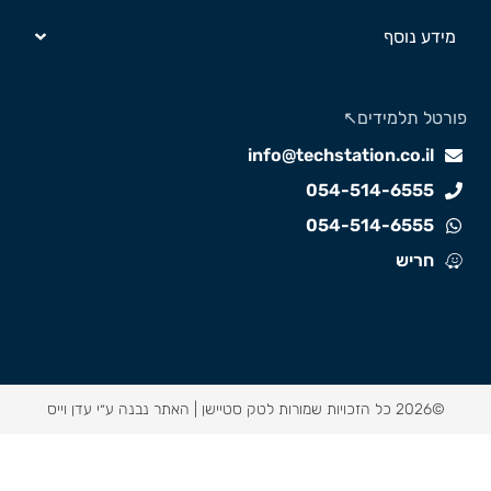
מידע נוסף
ורטל תלמידים↖️
info@techstation.co.il
054-514-6555
054-514-6555
חריש
©2026 כל הזכויות שמורות לטק סטיישן |
האתר נבנה ע״י עדן וייס