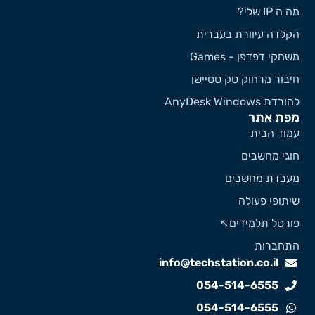
 ה IP שלי?
קלדה עיוורת בעברית
שחקי דפדפן - Games
יבור מרחוק טק סטיישן
ורדת AnyDesk Windows
פת אתר
מוד הבית
וגי מחשבים
עבדת מחשבים
יתופי פעולה
ורטל תלמידים↖️
תחברות
info@techstation.co.il
054-514-6555
054-514-6555