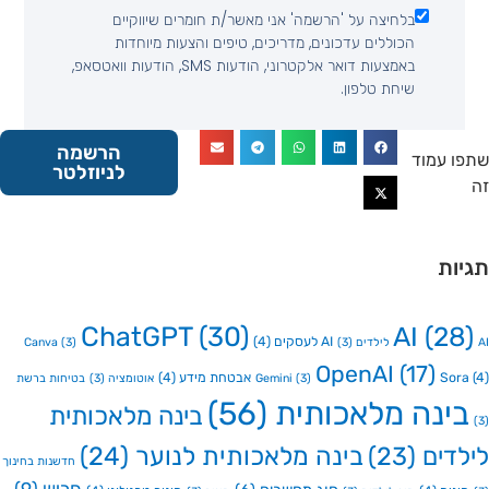
בלחיצה על 'הרשמה' אני מאשר/ת חומרים שיווקיים
הכוללים עדכונים, מדריכים, טיפים והצעות מיוחדות
באמצעות דואר אלקטרוני, הודעות SMS, הודעות וואטסאפ,
שיחת טלפון.
הרשמה
 עמוד
לניוזלטר
ות
ChatGPT
(30)
AI
(2
AI לעסקים
(4)
Canva
(3)
(3)
OpenAI
(17)
So
אבטחת מידע
(4)
(3)
Gemini
אוטומציה
(3)
בטיחות ברשת
ינה מלאכותית
(56)
בינה מלאכותית
דים
(23)
בינה מלאכותית לנוער
(24)
חדשנות בחינוך