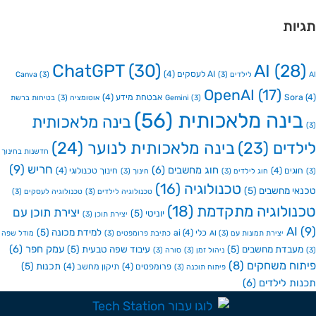
ות
ChatGPT
(30)
AI
(2
AI לעסקים
(4)
Canva
(3)
(3)
OpenAI
(17)
So
אבטחת מידע
(4)
(3)
Gemini
אוטומציה
(3)
בטיחות ברשת
ינה מלאכותית
(56)
בינה מלאכותית
דים
(23)
בינה מלאכותית לנוער
(24)
חדשנות בחינוך
חריש
(9)
חוג מחשבים
(6)
גים
(4)
חינוך טכנולוגי
(4)
חוג לילדים
(3)
חינוך
(3)
טכנולוגיה
(16)
י מחשבים
(5)
טכנולוגיה לילדים
(3)
טכנולוגיה לעסקים
(3)
ולוגיה מתקדמת
(18)
יצירת תוכן עם
יוניטי
(5)
יצירת תוכן
(3)
A
למידת מכונה
(5)
כלי ai
(4)
יצירת תמונות עם AI
(3)
כתיבת פרומפטים
(3)
מודל שפה
עמק חפר
(6)
בדת מחשבים
(5)
עיבוד שפה טבעית
(5)
ניהול זמן
(3)
סורה
(3)
ח משחקים
(8)
תכנות
(5)
פרומפטים
(4)
תיקון מחשב
(4)
פיתוח תוכנה
(3)
ת לילדים
(6)