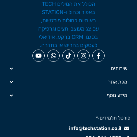
שירותים
מפת אתר
מידע נוסף
ורטל תלמידים↖️
info@techstation.co.il