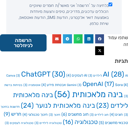
בלחיצה על 'הרשמה' אני מאשר/ת חומרים שיווקיים
הכוללים עדכונים, מדריכים, טיפים והצעות מיוחדות
באמצעות דואר אלקטרוני, הודעות SMS, הודעות וואטסאפ,
שיחת טלפון.
 עמוד
הרשמה
לניוזלטר
ות
ChatGPT
(30)
AI
(2
AI לעסקים
(4)
Canva
(3)
(3)
OpenAI
(17)
So
אבטחת מידע
(4)
(3)
Gemini
אוטומציה
(3)
בטיחות ברשת
ינה מלאכותית
(56)
בינה מלאכותית
דים
(23)
בינה מלאכותית לנוער
(24)
חדשנות בחינוך
חריש
(9)
חוג מחשבים
(6)
גים
(4)
חינוך טכנולוגי
(4)
חוג לילדים
(3)
חינוך
(3)
טכנולוגיה
(16)
י מחשבים
(5)
טכנולוגיה לילדים
(3)
טכנולוגיה לעסקים
(3)