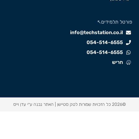
ורטל תלמידים↖️
info@techstation.co.il
054-514-6555
054-514-6555
חריש
©2026 כל הזכויות שמורות לטק סטיישן |
האתר נבנה ע״י עדן וייס