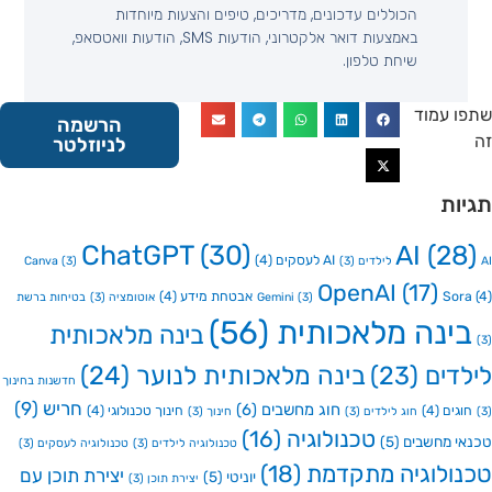
הכוללים עדכונים, מדריכים, טיפים והצעות מיוחדות
באמצעות דואר אלקטרוני, הודעות SMS, הודעות וואטסאפ,
שיחת טלפון.
 עמוד
הרשמה
לניוזלטר
ות
ChatGPT
(30)
AI
(2
AI לעסקים
(4)
Canva
(3)
(3)
OpenAI
(17)
So
אבטחת מידע
(4)
(3)
Gemini
אוטומציה
(3)
בטיחות ברשת
ינה מלאכותית
(56)
בינה מלאכותית
דים
(23)
בינה מלאכותית לנוער
(24)
חדשנות בחינוך
חריש
(9)
חוג מחשבים
(6)
גים
(4)
חינוך טכנולוגי
(4)
חוג לילדים
(3)
חינוך
(3)
טכנולוגיה
(16)
י מחשבים
(5)
טכנולוגיה לילדים
(3)
טכנולוגיה לעסקים
(3)
ולוגיה מתקדמת
(18)
יצירת תוכן עם
יוניטי
(5)
יצירת תוכן
(3)