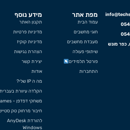
מפת אתר
מידע נוסף
info@techst
עמוד הבית
תקנון האתר
054
חוגי מחשבים
מדיניות פרטיות
054
מעבדת מחשבים
מדיניות קוקיז
, כפר מונש
שיתופי פעולה
הצהרת נגישות
פורטל תלמידים
יצירת קשר
התחברות
אודות
מה ה IP שלי?
הקלדה עיוורת בעברית
משחקי דפדפן - Games
חיבור מרחוק טק סטייש
להורדת AnyDesk
Windows