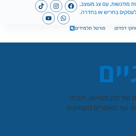
קי דפדפן
פורטל תלמידים
יים
ים של
טק סטיישן
, תוכלו
ים ועד מאמרים מעמיקים