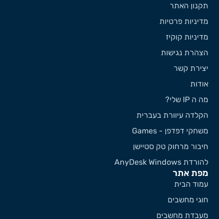
קנון האתר
דיניות פרטיות
דיניות קוקיז
צהרת נגישות
צירת קשר
ודות
 ה IP שלי?
קלדה עיוורת בעברית
שחקי דפדפן - Games
יבור מרחוק טק סטיישן
ורדת AnyDesk Windows
פת אתר
מוד הבית
וגי מחשבים
עבדת מחשבים