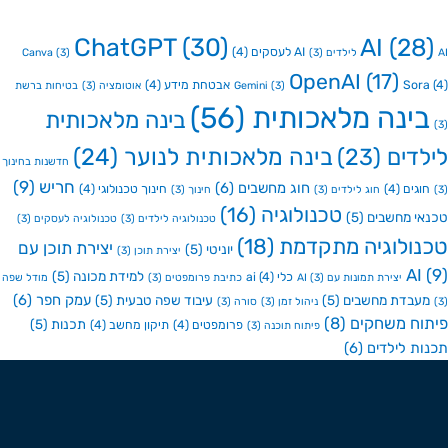
ChatGPT
(30)
AI
(2
AI לעסקים
(4)
Canva
(3)
(3)
OpenAI
(17)
So
אבטחת מידע
(4)
(3)
Gemini
אוטומציה
(3)
בטיחות ברשת
ינה מלאכותית
(56)
בינה מלאכותית
דים
(23)
בינה מלאכותית לנוער
(24)
חדשנות בחינוך
חריש
(9)
חוג מחשבים
(6)
גים
(4)
חינוך טכנולוגי
(4)
חוג לילדים
(3)
חינוך
(3)
טכנולוגיה
(16)
י מחשבים
(5)
טכנולוגיה לילדים
(3)
טכנולוגיה לעסקים
(3)
ולוגיה מתקדמת
(18)
יצירת תוכן עם
יוניטי
(5)
יצירת תוכן
(3)
A
למידת מכונה
(5)
כלי ai
(4)
יצירת תמונות עם AI
(3)
כתיבת פרומפטים
(3)
מודל שפה
עמק חפר
(6)
בדת מחשבים
(5)
עיבוד שפה טבעית
(5)
ניהול זמן
(3)
סורה
(3)
ח משחקים
(8)
תכנות
(5)
פרומפטים
(4)
תיקון מחשב
(4)
פיתוח תוכנה
(3)
ת לילדים
(6)