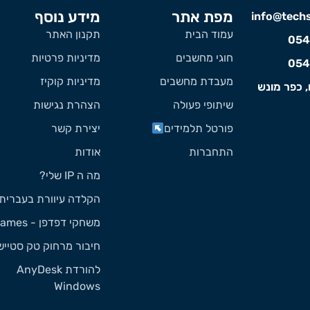
מפת אתר
מידע נוסף
info@techst
עמוד הבית
תקנון האתר
054
חוגי מחשבים
מדיניות פרטיות
054
מעבדת מחשבים
מדיניות קוקיז
, כפר מונש
שיתופי פעולה
הצהרת נגישות
פורטל תלמידים
יצירת קשר
התחברות
אודות
מה ה IP שלי?
הקלדה עיוורת בעברית
משחקי דפדפן - Games
חיבור מרחוק טק סטייש
להורדת AnyDesk
Windows