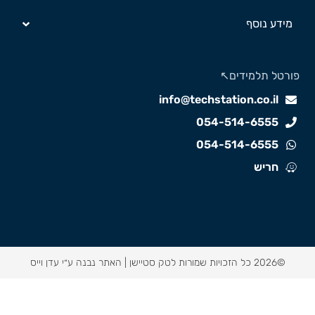
מידע נוסף
ורטל תלמידים↖️
info@techstation.co.il
054-514-6555
054-514-6555
חריש
©2026 כל הזכויות שמורות לטק סטיישן |
האתר נבנה ע״י עדן וייס