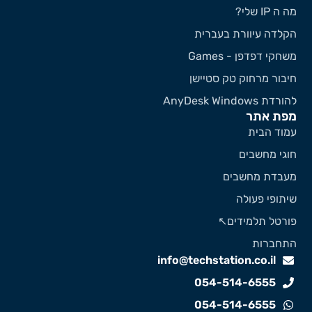
 ה IP שלי?
קלדה עיוורת בעברית
שחקי דפדפן - Games
יבור מרחוק טק סטיישן
ורדת AnyDesk Windows
פת אתר
מוד הבית
וגי מחשבים
עבדת מחשבים
יתופי פעולה
ורטל תלמידים↖️
תחברות
info@techstation.co.il
054-514-6555
054-514-6555