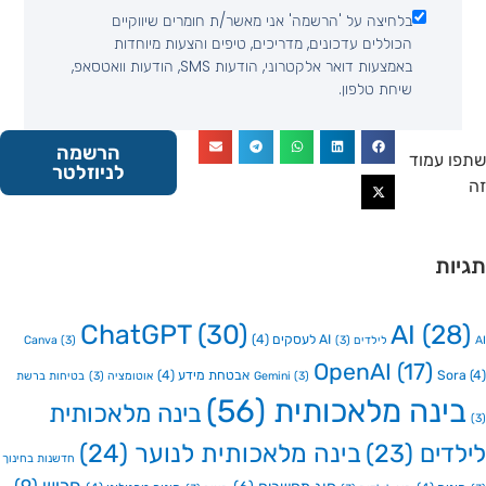
בלחיצה על 'הרשמה' אני מאשר/ת חומרים שיווקיים
הכוללים עדכונים, מדריכים, טיפים והצעות מיוחדות
באמצעות דואר אלקטרוני, הודעות SMS, הודעות וואטסאפ,
שיחת טלפון.
הרשמה
 עמוד
לניוזלטר
ות
ChatGPT
(30)
AI
(2
AI לעסקים
(4)
Canva
(3)
(3)
OpenAI
(17)
So
אבטחת מידע
(4)
(3)
Gemini
אוטומציה
(3)
בטיחות ברשת
ינה מלאכותית
(56)
בינה מלאכותית
דים
(23)
בינה מלאכותית לנוער
(24)
חדשנות בחינוך