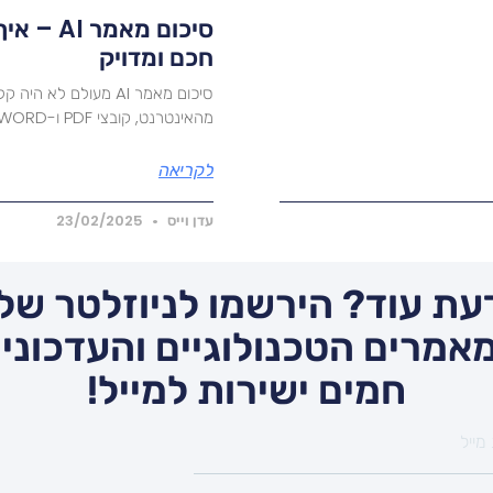
חכם ומדויק
מהאינטרנט, קובצי PDF ו-WORD בצורה חכמה ויעילה. מדריך מעשי ומתקדם.
לקריאה
עדן וייס
23/02/2025
עת עוד? הירשמו לניוזלטר שלנ
אמרים הטכנולוגיים והעדכונים
חמים ישירות למייל!