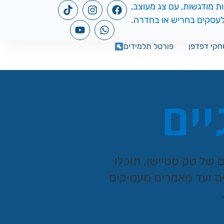
קי דפדפן
פורטל תלמידים
יים
ים של
טק סטיישן
, תוכלו
ים ועד מאמרים מעמיקים