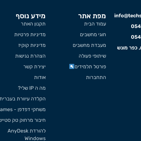
מפת אתר
מידע נוסף
info@techst
עמוד הבית
תקנון האתר
054
חוגי מחשבים
מדיניות פרטיות
054
מעבדת מחשבים
מדיניות קוקיז
, כפר מונש
שיתופי פעולה
הצהרת נגישות
פורטל תלמידים
יצירת קשר
התחברות
אודות
מה ה IP שלי?
הקלדה עיוורת בעברית
משחקי דפדפן - Games
חיבור מרחוק טק סטייש
להורדת AnyDesk
Windows