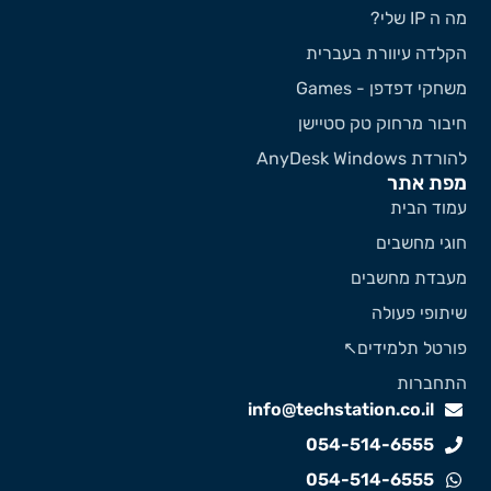
 ה IP שלי?
קלדה עיוורת בעברית
שחקי דפדפן - Games
יבור מרחוק טק סטיישן
ורדת AnyDesk Windows
פת אתר
מוד הבית
וגי מחשבים
עבדת מחשבים
יתופי פעולה
ורטל תלמידים↖️
תחברות
info@techstation.co.il
054-514-6555
054-514-6555