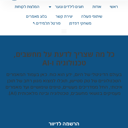
ראשי
אודות
חוגים לילדים ונוער
המלצות לקוחות
שיתופי פעולה
יצירת קשר
בלוג מאמרים
משחקי דפדפן
פורטל תלמידים↖️
כל מה שצריך לדעת על מחשבים,
טכנולוגיה ו-AI
עולם הדיגיטלי של היום, ידע הוא כוח. כאן בעמוד המאמרים
טכנולוגיים של
טק סטיישן
, תוכלו למצוא מגוון רחב של תוכן
כותי, החל ממדריכים מעשיים, טיפים שימושיים ועד מאמרים
עמיקים בנושאי מחשבים, טכנולוגיה ובינה מלאכותית (AI).
הרשמה לדיוור