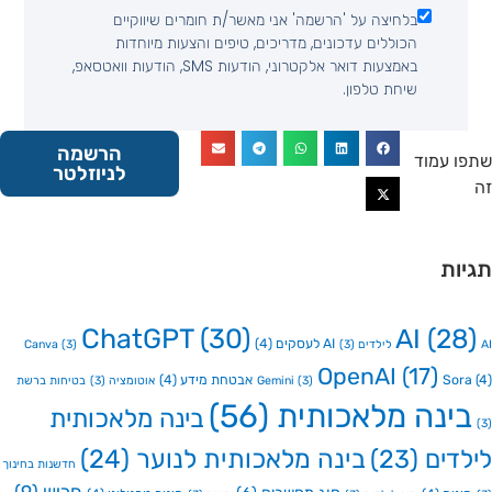
בלחיצה על 'הרשמה' אני מאשר/ת חומרים שיווקיים
הכוללים עדכונים, מדריכים, טיפים והצעות מיוחדות
באמצעות דואר אלקטרוני, הודעות SMS, הודעות וואטסאפ,
שיחת טלפון.
הרשמה
 עמוד
לניוזלטר
ות
ChatGPT
(30)
AI
(2
AI לעסקים
(4)
Canva
(3)
(3)
OpenAI
(17)
So
אבטחת מידע
(4)
(3)
Gemini
אוטומציה
(3)
בטיחות ברשת
ינה מלאכותית
(56)
בינה מלאכותית
דים
(23)
בינה מלאכותית לנוער
(24)
חדשנות בחינוך