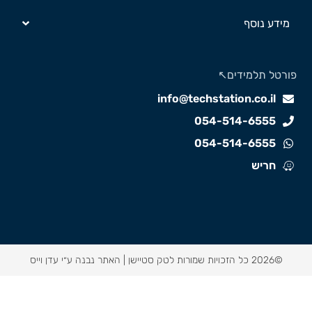
מידע נוסף
ורטל תלמידים↖️
info@techstation.co.il
054-514-6555
054-514-6555
חריש
©2026 כל הזכויות שמורות לטק סטיישן |
האתר נבנה ע״י עדן וייס