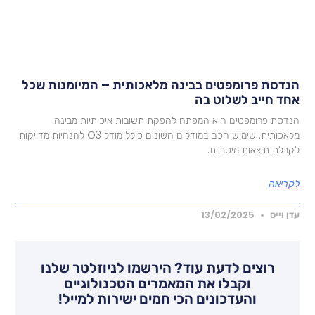
נדסת פרומפטים בבינה מלאכותית – המיומנות שכל
חד חייב לשלוט בה
נדסת פרומפטים היא המפתח להפקת תשובות איכותיות מבינה
מלאכותית. שימוש חכם במודלים השונים כולל מודל O3 להנחיות מדויקות
קבלת תוצאות מיטביות.
קריאה
דן וייס
13/02/2025
רוצים לדעת עוד? הירשמו לניוזלטר שלנו
וקבלו את המאמרים הטכנולוגיים
והעדכונים הכי חמים ישירות למייל!