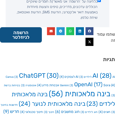
בלחיצה על 'הרשמה' אני מאשר/ת חומרים שיווקיים
הכוללים עדכונים, מדריכים, טיפים והצעות מיוחדות
באמצעות דואר אלקטרוני, הודעות SMS, הודעות וואטסאפ,
שיחת טלפון.
הרשמה
 עמוד
לניוזלטר
ות
ChatGPT
(30)
AI
(2
AI לעסקים
(4)
Canva
(3)
(3)
OpenAI
(17)
So
אבטחת מידע
(4)
(3)
Gemini
אוטומציה
(3)
בטיחות ברשת
ינה מלאכותית
(56)
בינה מלאכותית
דים
(23)
בינה מלאכותית לנוער
(24)
חדשנות בחינוך
חריש
(9)
חוג מחשבים
(6)
גים
(4)
חינוך טכנולוגי
(4)
חוג לילדים
(3)
חינוך
(3)