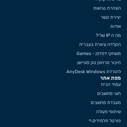
צהרת נגישות
צירת קשר
ודות
 ה IP שלי?
קלדה עיוורת בעברית
שחקי דפדפן - Games
יבור מרחוק טק סטיישן
ורדת AnyDesk Windows
פת אתר
מוד הבית
וגי מחשבים
עבדת מחשבים
יתופי פעולה
ורטל תלמידים↖️