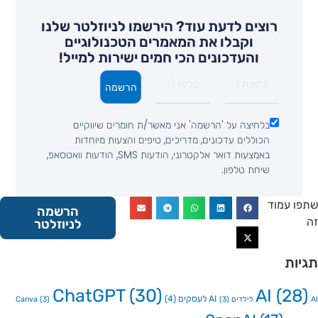
רוצים לדעת עוד? הירשמו לניוזלטר שלנו
וקבלו את המאמרים הטכנולוגיים
והעדכונים הכי חמים ישירות למייל!
הרשמה
בלחיצה על 'הרשמה' אני מאשר/ת חומרים שיווקיים
הכוללים עדכונים, מדריכים, טיפים והצעות מיוחדות
באמצעות דואר אלקטרוני, הודעות SMS, הודעות וואטסאפ,
שיחת טלפון.
 עמוד
הרשמה
לניוזלטר
ות
ChatGPT
(30)
AI
(2
AI לעסקים
(4)
Canva
(3)
(3)