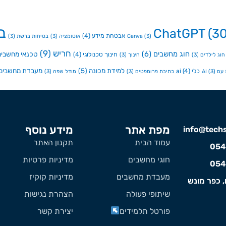
ב
ChatGPT
(30
אבטחת מידע
(4)
(3)
Canva
אוטומציה
(3)
בטיחות ברשת
(3)
חריש
(9)
חוג מחשבים
(6)
טכנאי מחשבים
חינוך טכנולוגי
(4)
חוג לילדים
(3)
חינוך
(3)
למידת מכונה
(5)
מעבדת מחשבים
כלי ai
(4)
ם AI
(3)
כתיבת פרומפטים
(3)
מודל שפה
(3)
מפת אתר
מידע נוסף
info@techst
עמוד הבית
תקנון האתר
054
חוגי מחשבים
מדיניות פרטיות
054
מעבדת מחשבים
מדיניות קוקיז
, כפר מונש
שיתופי פעולה
הצהרת נגישות
פורטל תלמידים
יצירת קשר