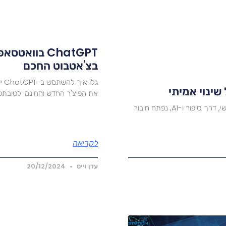
בצ'אטבוט החכם
גל
ינוי אמיתי
את הפיצ'ר החדש והחינמי לטובתכ
כשהתלמיד לא השתלב בכיתה, בחרנו לא לוותר. במפגש אישי, דרך סיפור ו-AI, נפתח חיבור
לקריאה
עדן וייס
20/12/2024