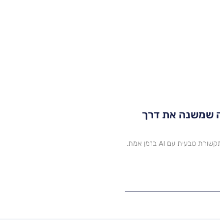
הפכה שמשנה את דרך
גלו את חווית שיחות הקול והווידאו החדשה של ChatGPT: תקשורת טבעית עם AI בזמן אמת.