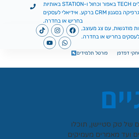
קי דפדפן
פורטל תלמידים
יים
ים של
טק סטיישן
, תוכלו
ים ועד מאמרים מעמיקים