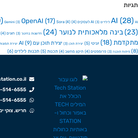
תגיות
)
AI
(28)
OpenAI
(17)
AI לעסקים
(4)
(4)
Sora
AI לילדים
(3)
(3)
Gemini
(23)
בינה מלאכותית לנוער
(24)
חוגים
(4)
חדשנות בחינוך
(3)
מתקדמת
(18)
יצירת תוכן עם AI
(9)
יוניטי
(5)
יצירת תוכן
(3)
יצירת תמונות ע
(8)
תכנות לילדים
(6)
תכנות
(5)
פרומפטים
(4)
תיקון מחשב
(4)
פיתוח תוכנה
(3)
ation.co.il
-514-6555
-514-6555
חריש, צוקי ים