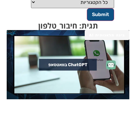
תגית: חיבור_טלפון
בינה מלאכותית AI