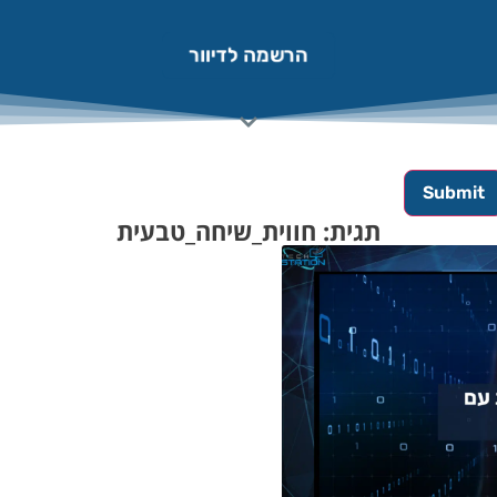
הרשמה לדיוור
תגית: חווית_שיחה_טבעית