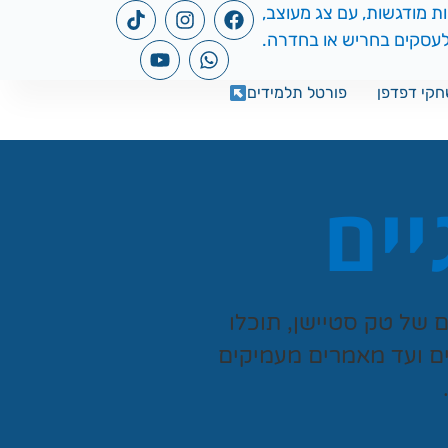
קי דפדפן
פורטל תלמידים
יים
ים של
טק סטיישן
, תוכלו
ים ועד מאמרים מעמיקים