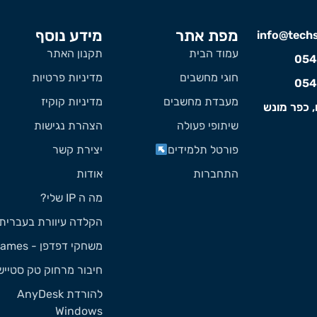
מפת אתר
מידע נוסף
info@techst
עמוד הבית
תקנון האתר
054
חוגי מחשבים
מדיניות פרטיות
054
מעבדת מחשבים
מדיניות קוקיז
, כפר מונש
שיתופי פעולה
הצהרת נגישות
פורטל תלמידים
יצירת קשר
התחברות
אודות
מה ה IP שלי?
הקלדה עיוורת בעברית
משחקי דפדפן - Games
חיבור מרחוק טק סטייש
להורדת AnyDesk
Windows