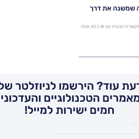
הפכה שמשנה את דרך
גלו את חווית שיחות הקול והווידאו החדשה של ChatGPT: תקשורת טבעית עם AI בזמן אמת.
עת עוד? הירשמו לניוזלטר שלנ
אמרים הטכנולוגיים והעדכונים
חמים ישירות למייל!