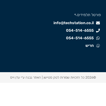
ורטל תלמידים↖️
info@techstation.co.il
054-514-6555
054-514-6555
חריש
©2026 כל הזכויות שמורות לטק סטיישן |
האתר נבנה ע״י עדן וייס