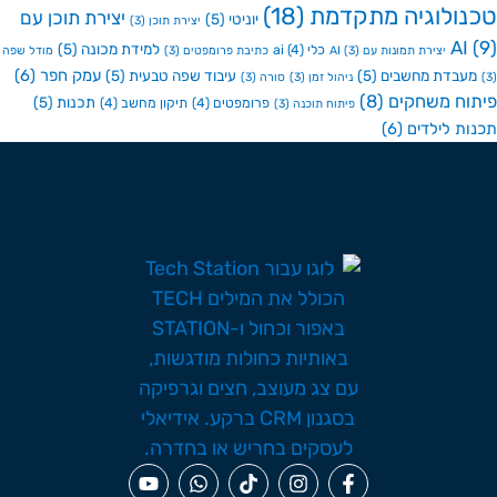
ולוגיה מתקדמת
(18)
יצירת תוכן עם
יוניטי
(5)
יצירת תוכן
(3)
A
למידת מכונה
(5)
כלי ai
(4)
יצירת תמונות עם AI
(3)
כתיבת פרומפטים
(3)
מודל שפה
עמק חפר
(6)
בדת מחשבים
(5)
עיבוד שפה טבעית
(5)
ניהול זמן
(3)
סורה
(3)
ח משחקים
(8)
תכנות
(5)
פרומפטים
(4)
תיקון מחשב
(4)
פיתוח תוכנה
(3)
ת לילדים
(6)