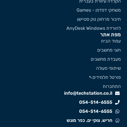
קלדה עיוורת בעברית
שחקי דפדפן - Games
יבור מרחוק טק סטיישן
ורדת AnyDesk Windows
פת אתר
מוד הבית
וגי מחשבים
עבדת מחשבים
יתופי פעולה
ורטל תלמידים↖️
תחברות
info@techstation.co.il
054-514-6555
054-514-6555
חריש, צוקי ים, כפר מונש