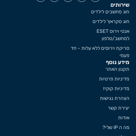
ירותים
וג מחשבים לילדים
וג סקראץ' לילדים
אנטי וירוס ESET
מחשב/טלפון
ריקת וירוסים ללא עלות - חד
עמי
ידע נוסף
קנון האתר
דיניות פרטיות
דיניות קוקיז
צהרת נגישות
צירת קשר
ודות
 ה IP שלי?