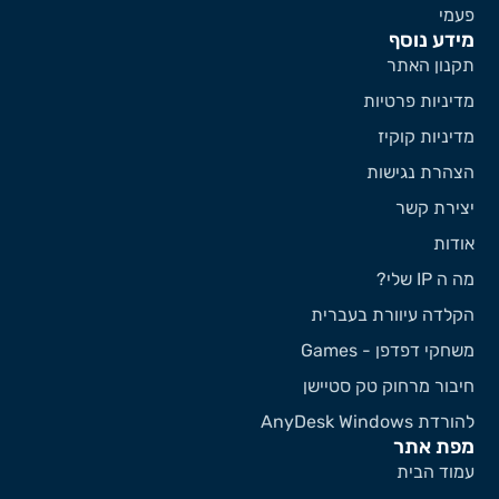
עמי
ידע נוסף
קנון האתר
דיניות פרטיות
דיניות קוקיז
צהרת נגישות
צירת קשר
ודות
 ה IP שלי?
קלדה עיוורת בעברית
שחקי דפדפן - Games
יבור מרחוק טק סטיישן
ורדת AnyDesk Windows
פת אתר
מוד הבית