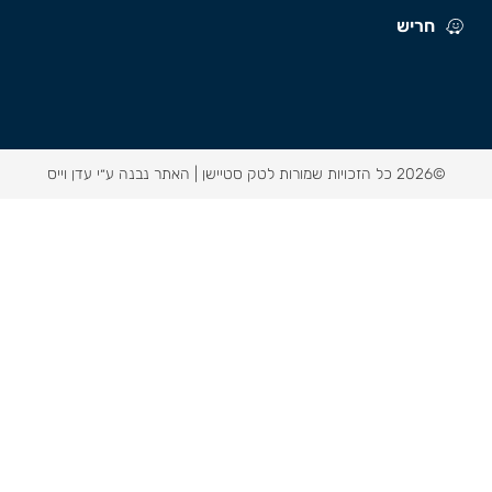
חריש
©2026 כל הזכויות שמורות לטק סטיישן |
האתר נבנה ע״י עדן וייס