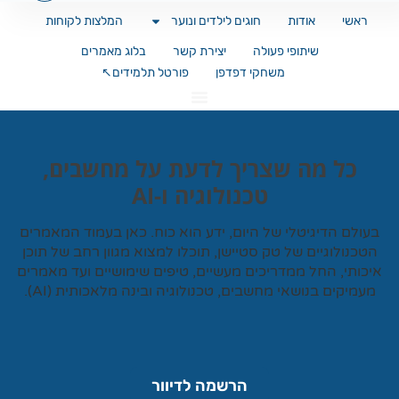
ראשי
אודות
חוגים לילדים ונוער
המלצות לקוחות
שיתופי פעולה
יצירת קשר
בלוג מאמרים
משחקי דפדפן
פורטל תלמידים↖️
כל מה שצריך לדעת על מחשבים,
טכנולוגיה ו-AI
עולם הדיגיטלי של היום, ידע הוא כוח. כאן בעמוד המאמרים
טכנולוגיים של
טק סטיישן
, תוכלו למצוא מגוון רחב של תוכן
כותי, החל ממדריכים מעשיים, טיפים שימושיים ועד מאמרים
עמיקים בנושאי מחשבים, טכנולוגיה ובינה מלאכותית (AI).
הרשמה לדיוור