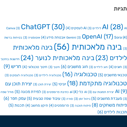
ות
ChatGPT
(30)
AI
(2
AI לעסקים
(4)
Canva
(3)
(3)
OpenAI
(17)
So
אבטחת מידע
(4)
(3)
Gemini
אוטומציה
(3)
בטיחות ברשת
ינה מלאכותית
(56)
בינה מלאכותית
דים
(23)
בינה מלאכותית לנוער
(24)
חדשנות בחינוך
חריש
(9)
חוג מחשבים
(6)
גים
(4)
חינוך טכנולוגי
(4)
חוג לילדים
(3)
חינוך
(3)
טכנולוגיה
(16)
י מחשבים
(5)
טכנולוגיה לילדים
(3)
טכנולוגיה לעסקים
(3)
ולוגיה מתקדמת
(18)
יצירת תוכן עם
יוניטי
(5)
יצירת תוכן
(3)
A
למידת מכונה
(5)
כלי ai
(4)
יצירת תמונות עם AI
(3)
כתיבת פרומפטים
(3)
מודל שפה
עמק חפר
(6)
בדת מחשבים
(5)
עיבוד שפה טבעית
(5)
ניהול זמן
(3)
סורה
(3)
ח משחקים
(8)
תכנות
(5)
פרומפטים
(4)
תיקון מחשב
(4)
פיתוח תוכנה
(3)
ת לילדים
(6)