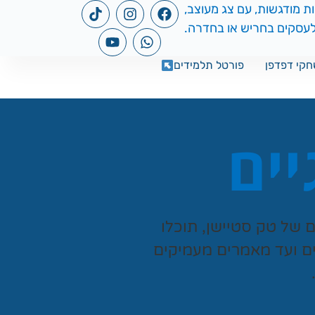
קי דפדפן
פורטל תלמידים
יים
ים של
טק סטיישן
, תוכלו
ים ועד מאמרים מעמיקים