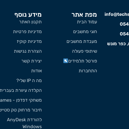
מפת אתר
מידע נוסף
info@techst
עמוד הבית
תקנון האתר
054
חוגי מחשבים
מדיניות פרטיות
054
מעבדת מחשבים
מדיניות קוקיז
, כפר מונש
שיתופי פעולה
הצהרת נגישות
פורטל תלמידים
יצירת קשר
התחברות
אודות
מה ה IP שלי?
הקלדה עיוורת בעברית
משחקי דפדפן - Games
חיבור מרחוק טק סטייש
להורדת AnyDesk
Windows